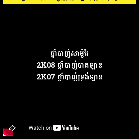
ថ្នាំបាញ់សាម៉ូរៃ
2K08 ថ្នាំបាញ់បាតឡាន
2K07 ថ្នាំបាញ់ទ្រង់ឡាន