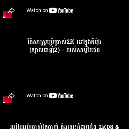
វិធីសាស្រ្តប្រើប្រាស់2K នៅក្នុងកំប៉ុង
(ក្បាលបាញ់2) - របស់សាម៉ូរៃផេន
របៀបប្រើប្រាស់នៃបាញ់ នឹងរយះចំងាយនៃ 2K08 &