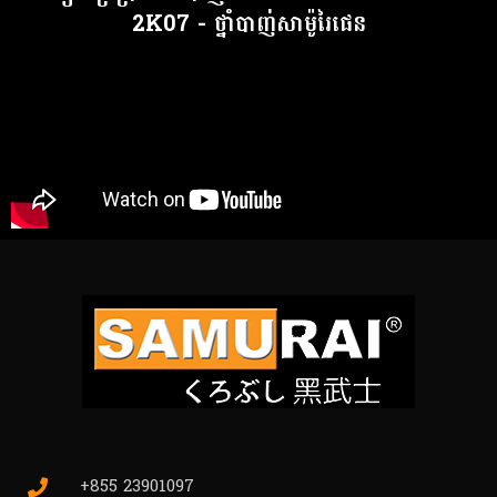
2K07 - ថ្នាំបាញ់សាម៉ូរៃផេន
+855 23901097