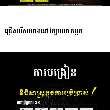
ជ្រើសរើសហាងនៅក្បែរលោកអ្នក
ការបង្រៀន