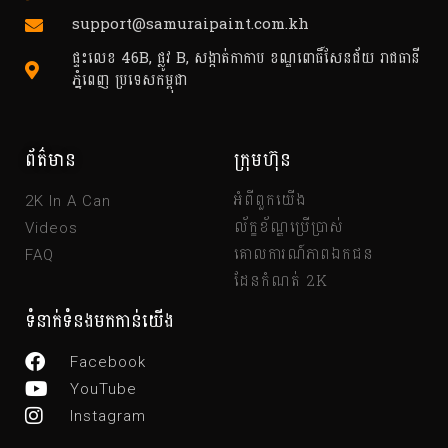
support@samuraipaint.com.kh
ផ្ទះលេខ 46B, ផ្លូវ B, សង្កាត់កាកាប ខណ្ឌពោធិ៍សែនជ័យ រាជធានី
ភ្នំពេញ ប្រទេសកម្ពុជា
ព័ត៌មាន
ក្រុមហ៊ុន
អំពីពួកយើង
2K In A Can
ល័ក្ខខ័ណ្ឌប្រើប្រាស់
Videos
គោលការណ៍ភាពឯកជន
FAQ
ដែនកំណត់ 2K
ទំនាក់ទំនងមកកាន់យើង
Facebook
YouTube
Instagram