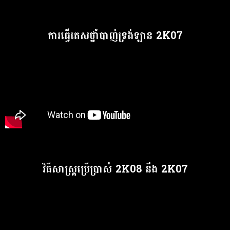
ការធ្វើតេសថ្នាំបាញ់ទ្រង់ឡាន 2K07
វិធីសាស្រ្តប្រើប្រាស់ 2K08 នឹង 2K07