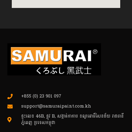
+855 (0) 23 901 097
support@samuraipaint.com.kh
ផ្ទះលេខ 46B, ផ្លូវ B, សង្កាត់កាកាប ខណ្ឌពោធិ៍សែនជ័យ រាជធានី
ភ្នំពេញ ប្រទេសកម្ពុជា