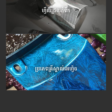
ហ្វីលជ្រលក់ទឹក
ប្រភេទគ្រីស្តាល់អេហ្វិច