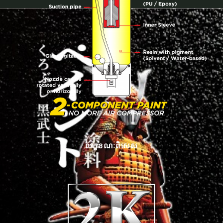
លក្ខខណៈពិសេស