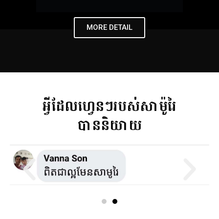
MORE DETAIL
អ្វីដែលហ្វេនៗរបស់សាម៉ូរៃ
បាននិយាយ