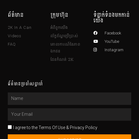
ព័ត៌មាន
ក្រុមហ៊ុន
ទំនាក់ទំនងមកកាន់
យើង
អំពីពួកយើង
2K In A Can
Facebook
ល័ក្ខខ័ណ្ឌប្រើប្រាស់
Videos
YouTube
គោលការណ៍នៃភាព
FAQ
ឯកជន
Instagram
ដែនកំណត់ 2K
ព័ត៌មានប្រចាំសប្តាហ៍
Name
Email
Terms
I agree to the Terms Of Use & Privacy Policy
of