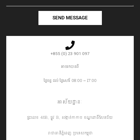
SEND MESSAGE
+855 (0) 23 901 097
អាចរកបានពី
ថ្ងៃចន្ទ ដល់ ថ្ងៃសៅរ៍ 08:00 – 17:00
អាស័យដ្ឋានៈ
ផ្ទះលេខ 46B, ផ្លូវ B, សង្កាត់កាកាប ខណ្ឌពោធិ៍សែនជ័យ
រាជាធានីភ្នំពេញ ប្រទេសកម្ពុជា