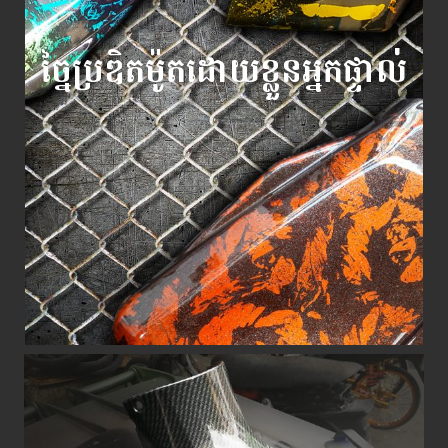
ច្នៃប្រឌិតម៉ូតដោយខ្លួនអ្នកផ្ទាល់