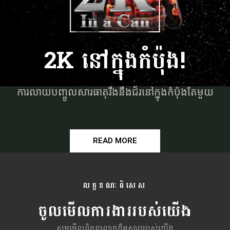
2K នៅក្នុងកំប៉ុង!
ការលាយបញ្ចូលសារធាតុរឹងនឹងជ័រនៅក្នុងកំប៉ុងតែមួយ
READ MORE
លក្ខខណៈពិសេស
ចូលមើលការងាររបស់យើង
សូមមើលពិភពលោកដ៏អស្ចារ្យរបស់យើង