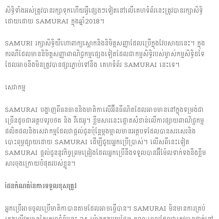
សិទ្ធិទាំងអស់ត្រូវបានរក្សាទុកហើយអ្វីផ្សេងៗទៀតនៅលើគេហទំព័រនេះត្រូវបានរក្សាសិទ្ធិ
ដោយដោយ SAMURAI ក្នុងឆ្នាំ2018។
SAMURI រក្សាសិទ្ធិយីហោពាក្យស្លោកនិងនិមិត្តសញ្ញាដែលប្រើក្នុងវែបសាយនេះ។ ក្នុង
ករណីដែលមាននិមិត្តសញ្ញាពាណិជ្ជកម្មផ្សេងទៀតដែលជាកម្មសិទ្ធិរបស់ម្ចាស់កម្មសិទ្ធិដទៃ
ដែលអាចនឹងមិនត្រូវបានផ្សារភ្ជាប់ទៅនឹង គេហទំព័រ SAMURAI នេះទេ។
សេវាកម្ម
SAMURAI បង្ហាញពីធនធាននិងមាតិកាលើអ៊ីនធឺណិតដែលអាចមាននៅក្នុងទម្រង់ជា
ច្រើនដូចជាអត្ថបទរូបថត និង វីដេអូ។ ខ្លឹមសារនេះផ្តោតសំខាន់លើការផ្សាយពាណិជ្ជកម្ម
ផលិតផលនិងសេវាកម្មដែលវាផ្តល់ជូនប៉ុន្តែម្តងម្កាលមានអត្ថបទដែលបានសរសេរនិង
បោះពុម្ពផ្សាយដោយ SAMURAI ដើម្បីជួយអ្នកប្រើប្រាស់។ លើសពីនេះទៀត
SAMURAI ផ្តល់ជូននូវកិច្ចព្រមព្រៀងដែលអ្នកប្រើនឹងទទួលបានអ៊ីម៉ែលទាក់ទងនឹងខ្លឹម
សារចុងក្រោយបំផុតរបស់ខ្លួន។
ដែន​កំណត់​នៃ​ការទទួលខុសត្រូវ
អ្នកប្រើអាចចូលប្រើមាតិកាបានតាមដែលអាចធ្វើបាន។ SAMURAI មិនមានការគ្រប់