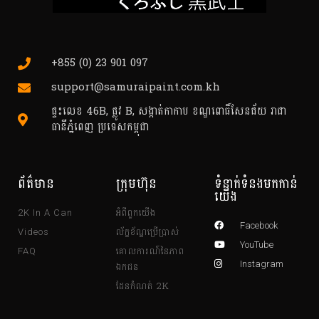
+855 (0) 23 901 097
support@samuraipaint.com.kh
ផ្ទះលេខ 46B, ផ្លូវ B, សង្កាត់កាកាប ខណ្ឌពោធិ៍សែនជ័យ រាជា
ធានីភ្នំពេញ ប្រទេសកម្ពុជា
ព័ត៌មាន
ក្រុមហ៊ុន​
ទំនាក់ទំនងមកកាន់
យើង
អំពីពួកយើង
2K In A Can
Facebook
ល័ក្ខខ័ណ្ឌប្រើប្រាស់
Videos
YouTube
គោលការណ៍នៃភាព
FAQ
ឯកជន
Instagram
ដែនកំណត់ 2K