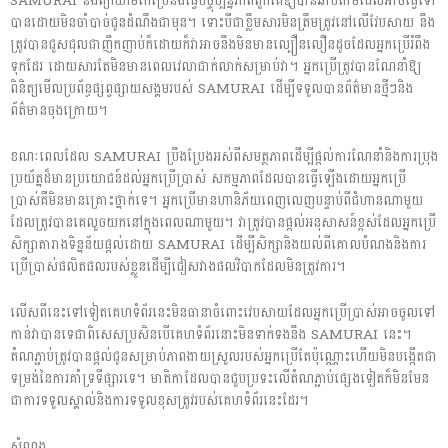
SAMURAI នឹងព្យាយាមកែប្រែនិងធ្វើបច្ចុប្បន្នភាពពួកគេឱ្យបានឆាប់តាមដែលអាចធ្វើទៅ
បានដោយមិនចាំបាច់ជូនដំណឹងជាមុន។ ទោះបីជាខ្លឹមសារមិនត្រឹមត្រូវនៅលើវែបសាយ នឹង
ត្រូវបានជួសជុលជាញឹកញាប់ក៏ដោយក៏វាអាចនឹងមិនមានល្បឿនលឿនដូចដែលអ្នកប្រើរំពឹង
ទុកដែរ ដោយសារតែមិនមានពេលវេលាជាក់លាក់សម្រាប់វា។ អ្នកប្រើត្រូវបានណែនាំឱ្យ
ពិនិត្យមើលប្រព័ន្ធផ្សព្វផ្សាយសង្គមរបស់ SAMURAI ដើម្បីទទួលបានព័ត៌មានថ្មីៗនិង
ព័ត៌មានចុងក្រោយ។
ខណៈពេលដែល SAMURAI ប្រឹងប្រែងអស់ពីសមត្ថភាពដើម្បីផ្តល់ការណែនាំនិងការប្រុង
ប្រយ័ត្នដ៏មានប្រយោជន៍ដល់អ្នកប្រើប្រាស់ សកម្មភាពដែលបានធ្វើឡើងដោយអ្នកប្រើ
ប្រាស់គឺមិនមានគ្រោះថ្នាក់ទេ។ អ្នកប្រើមានហានិភ័យពេញលេញបន្ទាប់ពីជំហានណាមួយ
ដែលត្រូវបានគេលួចយកនៅក្នុងពេលណាមួយ។ វាត្រូវបានផ្តល់អនុសាសន៍ខ្ពស់ដែលអ្នកប្រើ
សិក្សាតារាងទិន្នន័យផ្តល់ដោយ SAMURAI ដើម្បីសិក្សានិងយល់ពីគោលបំណងនិងការ
ប្រើប្រាស់ផលិតផលរបស់ខ្លួនដើម្បីជៀសវាងផលវិបាកដែលមិនត្រូវការ។
លើសពីនេះទៅទៀតគេហទំព័រនេះមិនធានាចំពោះវេបសាយដែលអ្នកប្រើប្រាស់អាចចូលទៅ
កាន់វាបានទេជាពិសេសប្រសិនបើគេហទំព័រនោះមិនទាក់ទងនឹង SAMURAI នេះ។
តំណភ្ជាប់ត្រូវបានផ្តល់ជូនសម្រាប់ភាពងាយស្រួលរបស់អ្នកប្រើតែប៉ុណ្ណោះហើយមិនបង្កើតជា
ទម្រង់នៃការគាំទ្រទីផ្សារទេ។ មាតិកាដែលបានជួបប្រទះលើតំណភ្ជាប់ផ្សេងទៀតក៏មិនមែន
ជាការទទួលស្គាល់និងការទទួលខុសត្រូវរបស់គេហទំព័រនេះដែរ។
សំណង