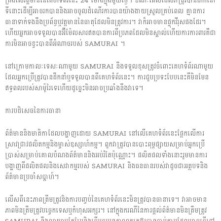
គ្រងលើវត្តមាននៃគេហទំព័រនេះ 24 ម៉ោងក្នុងមួយថ្ងៃ។ ខណៈពេលដែលវាត្រូវបានដាក់នៅ
ទីនោះដើម្បីអាចរកបាននិងអាចចូលដំណើរការបានយ៉ាងងាយស្រួលគ្រប់ពេល គ្មានការ
ធានាទាក់ទងនឹងប្រព័ន្ធឬវត្តមាននៃធាតុដែលមិនត្រូវការ។ វាក៏អាចមានផ្ទុកវីរុសផងដែរ។
ហើយអ្នកអាចទទួលបានអ៊ីម៉ែលសារឥតបានការពីប្រភពដែលមិនស្គាល់ហើយការការពារគឺជា
ការមិនអាចខ្វះបានពីអំណាចរបស់ SAMURAI ។
នៅក្រោមកាលៈទេសៈណាមួយ SAMURAI នឹងទទួលខុសត្រូវចំពោះគេហទំព័រណាមួយ
ដែលអ្នកប្រើត្រូវបានដឹកនាំឬទទួលបានពីគេហទំព័រនេះ។ ការជួបប្រទះបែបនេះគឺមិនមែន
ឥទ្ធពលរបស់សាម៉ូរៃទេហើយដូច្នេះមិនអាចប្រឆាំងនឹងវាទេ។
ការបដិសេធនៃការធានា
ព័ត៌មាននិងមាតិកាដែលបង្ហាញដោយ SAMURAI នៅលើគេហទំព័រនេះផ្អែកលើការ
ស្រាវជ្រាវផលិតកម្មនិងម្ចាស់ឧស្សាហ៍កម្ម។ ពួកវាត្រូវបានបោះពុម្ពផ្សាយសម្រាប់អ្នកប្រើ
ប្រាស់សម្រាប់គោលបំណងព័ត៌មាននិងអប់រំតែប៉ុណ្ណោះ។ ផលិតផលទាំងនោះរួមមានការ
បង្ហាញពីផលិតផលនិងសេវាកម្មរបស់ SAMURAI និងធនធានរបស់វាដូចជាអត្ថបទនិង
ព័ត៌មានប្រចាំសប្តាហ៍។
លើសពីនេះភាពត្រឹមត្រូវនិងការបញ្ចប់នៃគេហទំព័រនេះមិនត្រូវបានធានាទេ។ វាអាចមាន
ភាពមិនត្រឹមត្រូវបច្ចេកទេសឬកំហុសអក្សរ។ នៅក្នុងករណីនៃការផ្តល់ព័ត៌មានមិនត្រឹមត្រូវ