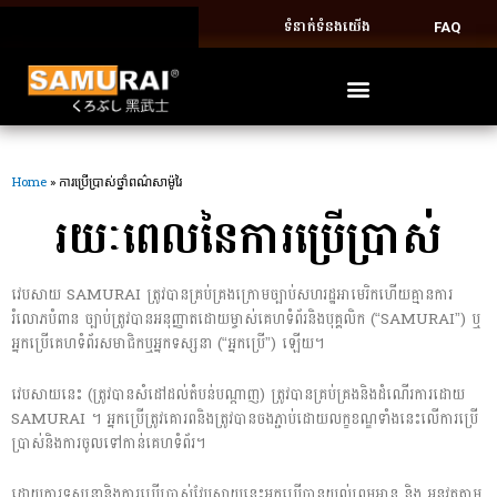
ទំនាក់ទំនងយើង
FAQ
Home
»
ការប្រើប្រាស់ថ្នាំពណ៌សាម៉ូរៃ
រយៈពេលនៃការប្រើប្រាស់
វេបសាយ SAMURAI ត្រូវបានគ្រប់គ្រងក្រោមច្បាប់សហរដ្ឋអាមេរិកហើយគ្មានការ
រំលោភបំពាន ច្បាប់ត្រូវបានអនុញ្ញាតដោយម្ចាស់គេហទំព័រនិងបុគ្គលិក (“SAMURAI”) ឬ
អ្នកប្រើគេហទំព័រសមាជិកឬអ្នកទស្សនា (“អ្នកប្រើ”) ឡើយ។
វេបសាយនេះ (ត្រូវបានសំដៅដល់តំបន់បណ្ដាញ) ត្រូវបានគ្រប់គ្រងនិងដំណើរការដោយ
SAMURAI ។ អ្នកប្រើត្រូវគោរពនិងត្រូវបានចងភ្ជាប់ដោយលក្ខខណ្ឌទាំងនេះលើការប្រើ
ប្រាស់និងការចូលទៅកាន់គេហទំព័រ។
ដោយការទស្សនានិងការប្រើប្រាស់វែបសាយនេះអ្នកប្រើបានយល់ព្រមអាន និង អនុវត្តតាម