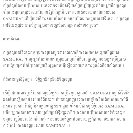
ល័ក្ខខ័ណ្ឌនៃការប្រើប្រាស់។ នេះទាក់ទងនឹងសិទ្ធិរបស់អ្នកប្រើដូច្នេះហើយក្រៅពីលក្ខខណ្ឌ
ទាំងនេះពួកគេត្រូវបានគេណែនាំឱ្យពិនិត្យមើលគោលនយោបាយភាពឯកជនរបស់
SAMURAI ដើម្បីយល់ពីការសម្ងាត់នៃការមកចូលមើលរបស់ពួកគេនៅទីនេះ។ លក្ខខណ្ឌ
នៅទីនេះត្រូវបានគ្រប់គ្រងស្របតាមច្បាប់សហរដ្ឋអាមេរិកទាំងស្រុង។
ការបដិសេធ
លក្ខខណ្ឌនៅទីនេះអាចត្រូវបានផ្លាស់ប្តូរនៅពេលណាក៏បានតាមការសម្រេចចិត្តរបស់
SAMURAI ។ លុះត្រាតែវាមានការព្រួយបារម្ភណ៍ព័ត៌មានផ្ទាល់ខ្លួនរបស់អ្នកប្រើប្រាស់
ការបន្ថែមឬការកែប្រែណាមួយនឹងត្រូវបានធ្វើឡើងដោយគ្មានការជូនដំណឹងដល់ពួកគេ។
ព័ត៌មានកម្មសិទ្ធិបញ្ញា: សិទ្ធិអ្នកនិពន្ធនិងនិមិត្តសញ្ញា
ដើម្បីបង្ការរាល់ទម្រង់នៃភាពលួចចំឡង អ្នកប្រើទទួលស្គាល់ថា SAMURAI រក្សាសិទ្ធិទាំង
អស់ចំពោះខ្លឹមសារនៃគេហទំព័រនេះ។ តំបន់បណ្តាញនេះបានបម្រើមាតិកាពិតប្រាកដចាប់ពី
អត្ថបទ រូបភាព វីដេអូ និងអត្ថបទផ្សេងៗ។ ពួកវាទាំងអស់ជាកម្មសិទ្ធិរបស់ SAMURAI
ហើយត្រូវបានការពារដោយច្បាប់រក្សាសិទ្ធិអន្តរជាតិ។ រាល់ការប្រើប្រាស់គេហទំព័រនេះរួម
បញ្ចូល (ឬមិនមានដែនកំណត់) ការហាមឃាត់ឬការចែកចាយត្រូវបានហាមឃាត់ដាច់ខាត
លុះត្រាតែបានអនុញ្ញាតដោយ SAMURAI ។