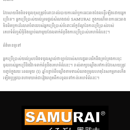
វែបសាយនឹងមិនទទួលខុសត្រូវចំពោះរាល់របាយការណ៍ឬការអះអាងដែលធ្វើឡើងដោយអ្នក
ប្រើទេ។ អ្នកប្រើប្រាស់យល់ព្រមផ្តល់សំណងដល់ SAMURAI ក្នុងករណីមានការអះអាង
មិនពិតឬការរំលោភបំពានរបស់អ្នកប្រើប្រាស់ចំពោះល័ក្ខខ័ណ្ឌនៃការប្រើប្រាស់របស់
គេហទំព័រឬសិទ្ធិនិងច្បាប់ណាមួយដែលពាក់ព័ន្ធនឹងការប្រើប្រាស់គេហទំព័រនេះ។
ព័ត៌មាន​ទូទៅ
អ្នកប្រើប្រាស់យល់ស្របនិងទទួលស្គាល់ថាច្បាប់របស់សហរដ្ឋអាមេរិកនឹងគ្រប់គ្រងការចុះ
ចូលរបស់អ្នកប្រើនិងវិវាទពាក់ព័ន្ធនឹងគេហទំព័រនេះ។ រាល់ពាក្យបណ្តឹងទៅកាន់វែបសាយត្រូវ
បញ្ចប់ក្នុងរយៈពេលមួយ (1) ឆ្នាំបន្ទាប់ពីបណ្តឹងទាមទារសំណងឬមូលហេតុនៃសកម្មភាពកើត
ឡើងឬត្រូវបានហាមឃាត់ជារៀងរហូតពីការចូលទៅកាន់គេហទំព័រនេះ។