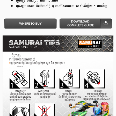
ល្អសម្រាប់ការប្រឆាំងជាតិសំណើម
ល្អសម្រាប់ការប្រើលើរបស់ថ្នី ឬ របស់ដែលមានច្រេះស៊ីដើម្បីការការពារដ៏ល្អ