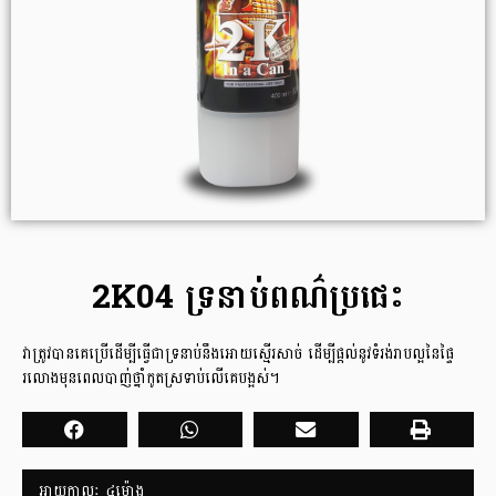
2K04 ទ្រនាប់ពណ៌ប្រផេះ
វាត្រូវបានគេប្រើដើម្បីធ្វើជាទ្រនាប់នឹងអោយស្មើរសាច់ ដើម្បីផ្តល់នូវទំរង់រាបល្អនៃផ្ទៃ
រលោងមុនពេលបាញ់ថ្នាំកូតស្រទាប់លើគេបង្អស់។
អាយុកាលៈ​ ៤ម៉ោង