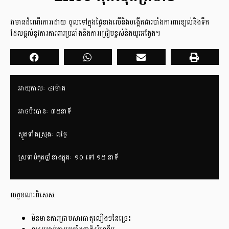
វាមានដំណើរការដោយ ចូលទៅក្នុងផ្ទៃខាងលើនិងបង្កើតជារបាំងការពារខ្យល់និងទឹក
ដែលផ្តល់នូវការការពារប្រឆាំងនឹងការជ្រៀបខ្ពស់និងយូរអង្វែង។
អាយុកាលៈ​ ៤ម៉ោង
អាចប៉ះបានៈ ៣៥នាទី
ស្ងួតទាំងស្រុងៈ ៧ថ្ងៃ
ស្រទាប់កូតថ្នាំខាងក្នុងៈ ១០ ទៅ ១៥ នាទី
លក្ខខណៈពិសេស:
មិនមានការជ្រាបសារធាតុលឿងៗនៃច្រេះ