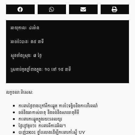
អាយុកាលៈ​ ៤ម៉ោង
អាចប៉ះបានៈ ៣៥ នាទី
ស្ងួតទាំងស្រុងៈ ៧ ថ្ងៃ
ស្រទាប់កូតថ្នាំខាងក្នុងៈ ១០ ទៅ ១៥ នាទី
លក្ខខណៈពិសេស:
ការពារផ្ទៃខាងក្រៅពីការឆ្កូត ការប៉ះទង្គិចនឹងកាហើរពណ៌
ធន់នឹងអាកាស់ធាតុ នឹងធន់នឹងសារធាតុគីមី
ការពារការឆ្កូតក្នុងរយះពេលយូរ
ផ្ទៃខ្មៅតូចៗ៖ ការពារពីការរអិល។
បាញ់2K01 ថ្នាំរលោងដើម្បីការពារកាំរស្មី UV