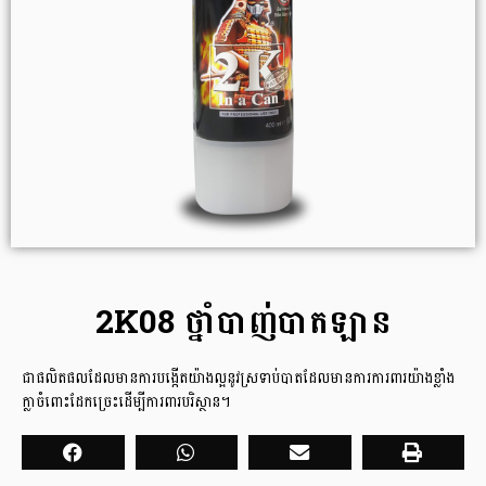
2K08 ថ្នាំបាញ់បាតឡាន
ជាផលិតផលដែលមានការបង្កើតយ៉ាងល្អនូវស្រទាប់បាតដែលមានការការពារយ៉ាងខ្លាំង
ក្លាចំពោះដែកច្រេះដើម្បីការពារបរិស្ថាន។