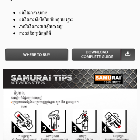
ធន់នឹងអាកាសធាតុ
ធន់នឹងការសឹករិចរិលយ៉ាងល្អឥតខ្ចោះ
ភាពរឹងនិងការជាប់ស្អិតបានល្អ
ការធន់នឹងប្រតិកម្មគីមី