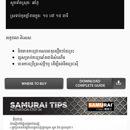
ស្ងួតទាំងស្រុងៈ ៧ថ្ងៃ
ស្រទាប់កូតថ្នាំខាងក្នុងៈ ១០ ទៅ ១៥ នាទី
លក្ខខណៈពិសេស:
មិនមានការជ្រាបសារធាតុលឿងៗនៃច្រេះ
ល្អសម្រាប់ការប្រឆាំងជាតិសំណើម
មានការប្រើប្រាស់ថ្មីៗឬ ដើម្បីធន់នឹងច្រេះស៊ី