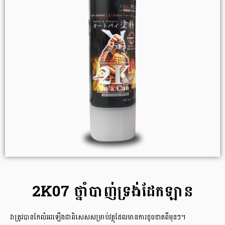
2K07 ថ្នាំបាញ់ទ្រង់ដែកឡាន
វាត្រូវបានកែលំអរឡើងជាពិសេសសម្រាប់វត្ថុដែលមានការខូចខាតពីមុនៗ។