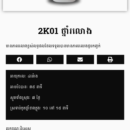
2K01 ថ្នាំរលោង
មានភាពរលោងខ្ពស់លទ្ធផលដែលទទួលបានមានភាពរលោងដូចកញ្ចក់
អាយុកាលៈ​ ៤ម៉ោង
អាចប៉ះបានៈ ៣៥ នាទី
ស្ងួតទាំងស្រុងៈ ៧ ថ្ងៃ
ស្រទាប់កូតថ្នាំខាងក្នុងៈ ១០ ទៅ ១៥ នាទី
លក្ខខណៈពិសេស