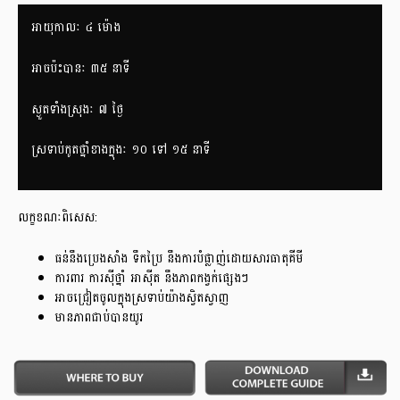
អាយុកាលៈ​ ៤ ម៉ោង
អាចប៉ះបានៈ ៣៥ នាទី
ស្ងួតទាំងស្រុងៈ ៧ ថ្ងៃ
ស្រទាប់កូតថ្នាំខាងក្នុងៈ ១០ ទៅ ១៥ នាទី
លក្ខខណៈពិសេស:
ធន់នឹងប្រេងសាំង ទឹកប្រៃ នឹងការបំផ្លាញ់ដោយសារធាតុគីមី
ការពារ ការស៊ីថ្នាំ អាស៊ីត នឹងភាពកង្វក់ផ្សេងៗ
អាចជ្រៀតចូលក្នុងស្រទាប់យ៉ាងស្វិតស្វាញ
មានភាពជាប់បានយូរ