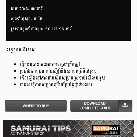
អាចប៉ះបានៈ ៣៥នាទី
ស្ងួតទាំងស្រុងៈ ៧ ថ្ងៃ
ស្រទាប់កូតថ្នាំខាងក្នុងៈ ១០ ទៅ ១៥ នាទី
លក្ខខណៈពិសេស:
ធ្វើការដុសខាត់អោយបានស្អាតត្រឹមត្រូវ
ប្រឆាំងការការពារការស៊ីថ្នាំនឹងសារធាតុគីមីផ្សេងៗ
កើនឡើងនៅភាពជាប់ស្អិតសម្រាប់ស្រទាប់លើគេបង្អស់
មានសុវត្ថិភាពសម្រាប់ប្រើលើប្រព័ន្ធថ្នាំទាំងអស់