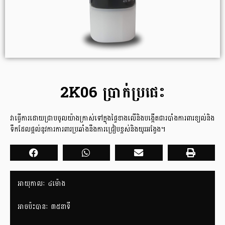
2K06 ប្រាក់ប្រផេះ
វាធ្វើការដោយជា្របចូលយ៉ាងក្រាស់ទៅក្នុងផ្ទៃខាងលើនិងបង្កើតជារបាំងការពារខ្យល់និង
ទឹកដែលផ្តល់នូវការការពារប្រឆាំងនឹងការជ្រៀបខ្ពស់និងយូរអង្វែង។
អាយុកាលៈ​ ៤ម៉ោង
អាចប៉ះបានៈ ៣៥នាទី