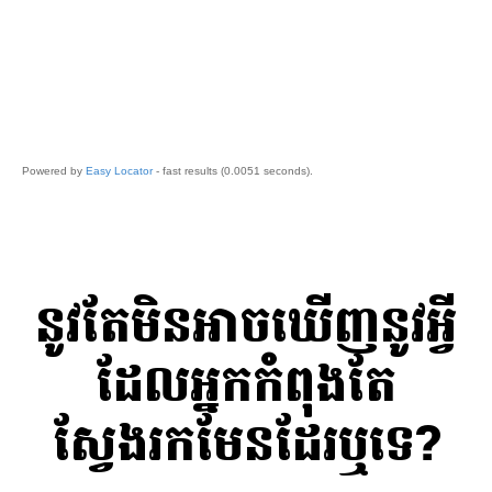
នូវតែមិនអាចឃើញនូវអ្វី
ដែលអ្នកកំពុងតែ
ស្វែងរកមែនដែរឬទេ?