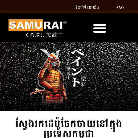
ទំនាក់ទំនងយើង
FAQ
ស្វែងរកដេប៉ូចែកចាយនៅក្នុង
ប្រទេសកម្ពុជា