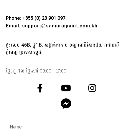
Phone: +855 (0) 23 901 097
Email: support@samuraipaint.com.kh
ផ្ទះលេខ 46B, ផ្លូវ B, សង្កាត់កាកាប ខណ្ឌពោធិ៍សែនជ័យ រាជាធានី
ភ្នំពេញ ប្រទេសកម្ពុជា
ថ្ងៃចន្ទ ដល់ ថ្ងៃសៅរ៍ 08:00 - 17:00
F
Y
I
a
o
n
c
u
s
e
t
t
b
u
a
Name
o
b
g