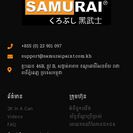
+855 (0) 23 901 097
support@samuraipaint.com.kh
ផ្ទះលេខ 46B, ផ្លូវ B, សង្កាត់កាកាប ខណ្ឌពោធិ៍សែនជ័យ រាជា
ធានីភ្នំពេញ ប្រទេសកម្ពុជា
ព័ត៌មាន
ក្រុមហ៊ុន
អំពីពួកយើង
2K In A Can
ល័ក្ខខ័ណ្ឌប្រើប្រាស់
Videos
គោលការណ៍នៃភាពឯកជន
FAQ