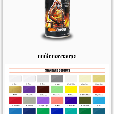
ពណ៌ដែលអាចរកបាន