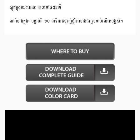
ស្ងួតក្នុងរយៈពេលៈ ៣០ទៅ៤៥នាទី
ពណ៌ខាងក្នុងៈ បន្ទាប់ពី ១០ នាទីអាចបាញ់ថ្នាំរលោងជាស្រទាប់លើគេបង្អស់។