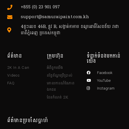
+855 (0) 23 901 097
support@samuraipaint.com.kh
4ផ្ទះលេខ 46B, ផ្លូវ B, សង្កាត់កាកាប ខណ្ឌពោធិ៍សែនជ័យ រាជា
ធានីភ្នំពេញ ប្រទេសកម្ពុជា
ព័ត៌មាន
ក្រុមហ៊ុន
ទំនាក់ទំនងមកកាន់
យើង
អំពីពួកយើង
2K In A Can
Facebook
ល័ក្ខខ័ណ្ឌប្រើប្រាស់
Videos
YouTube
គោលការណ៍នៃភាព
FAQ
ឯកជន
Instagram
ដែនកំណត់ 2K
ព័ត៌មានប្រចាំសប្តាហ៍