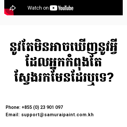
នូវតែមិនអាចឃើញនូវអ្វី
ដែលអ្នកកំពុងតែ
ស្វែងរកមែនដែរឬទេ?
Phone: +855 (0) 23 901 097
Email: support@samuraipaint.com.kh