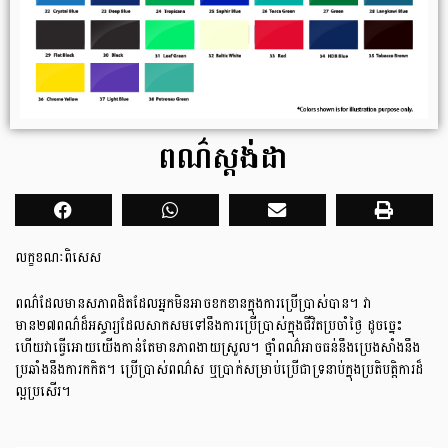
ពណ៌ស្តង់ដា
លក្ខខណៈពិសេស
ពណ៌ដែលមានសភាពដិតដែលអ្នកមិនអាចខកខានក្នុងការប្រើប្រាស់បាន។ វា
មាន២៧ពណ៌ដ៏អស្ចារ្យដែលសាកសមទៅនឹងការប្រើប្រាស់ក្នុងជីវិតប្រចាំថ្ងៃ ដូចច្នេះ
ហើយវាធ្វើអោយយើងកាន់តែមានភាពងាយស្រួល។ ថ្នាំពណ៌អាចធន់នឹងប្រេងសាំងនឹង
ប្រឆាំងនឹងការកកិត។ ប្រើប្រាស់ពណ៌ស ឬប្រាក់សម្រាប់ប្រើជាទ្រនាប់ក្នុងប្រតិបត្តិការដ៏
ល្អប្រសើរ។