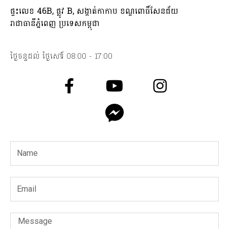
ផ្ទះលេខ 46B, ផ្លូវ B, សង្កាត់កាកាប ខណ្ឌពោធិ៍សែនជ័យ
រាជាធានីភ្នំពេញ ប្រទេសកម្ពុជា
ថ្ងៃចន្ទដល់ ថ្ងៃសៅរ៍ 08:00 - 17:00
F
Y
I
a
o
n
c
u
s
e
t
t
b
u
a
Name
o
b
g
o
e
r
k
a
Email
m
Message