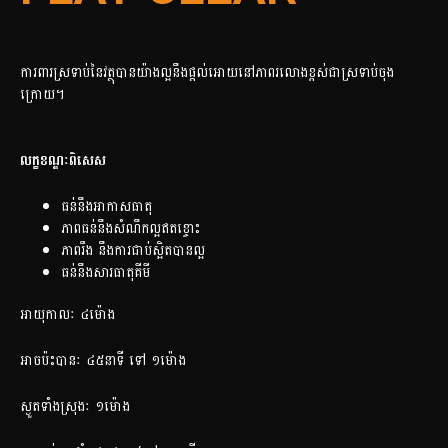
ការពារស្រទាប់នៃវត្ថុបានយ៉ាងល្អនឹងផ្តល់អោយនៅភាពរលោងខ្ពស់ជាស្រទាប់ចុង
ក្រោយ។
លក្ខខណ្ឌៈពិសេស
ធន់នឹងអាកាសធាតុ
ភាពធន់នឹងសំណឹកល្អឥតខ្ចោះ
ភាពរឹង នឹងការជាប់ស្អិតបានល្អ
ធន់នឹងសារធាតុគីមី
អាយុកាលៈ ៤ម៉ោង
អាចប៉ះបានៈ ៤៥នាទី ទៅ ១ម៉ោង
ស្ងួតទាំងស្រុងៈ ១ម៉ោង