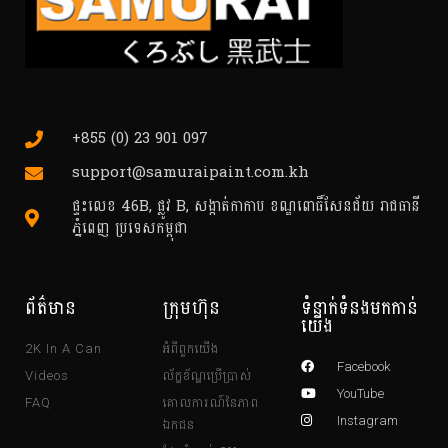
+855 (0) 23 901 097
support@samuraipaint.com.kh
ផ្ទះលេខ 46B, ផ្លូវ B, សង្កាត់កាកាប ខណ្ឌពោធិ៍សែនជ័យ រាជធានី
ភ្នំពេញ ប្រទេសកម្ពុជា
ព័ត៌មាន
ក្រុមហ៊ុន
ទំនាក់ទំនងមកកាន់
យើង
អំពីពួកយើង
2K In A Can
Facebook
ល័ក្ខខ័ណ្ឌប្រើប្រាស់
Videos
YouTube
គោលការណ៍នៃភាព
FAQ
ឯកជន
Instagram