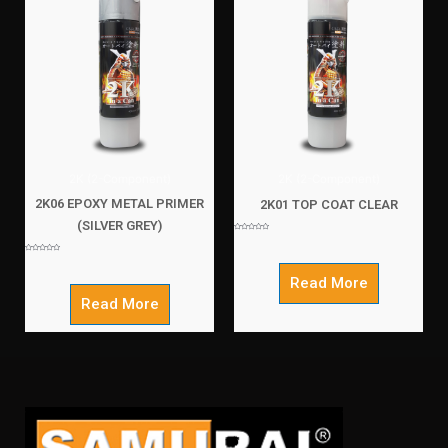
2K (2-Component)
2K (2-Component)
2K06 EPOXY METAL PRIMER
2K01 TOP COAT CLEAR
(SILVER GREY)
Rated
0
out
of
Rated
5
0
out
of
Read More
5
Read More