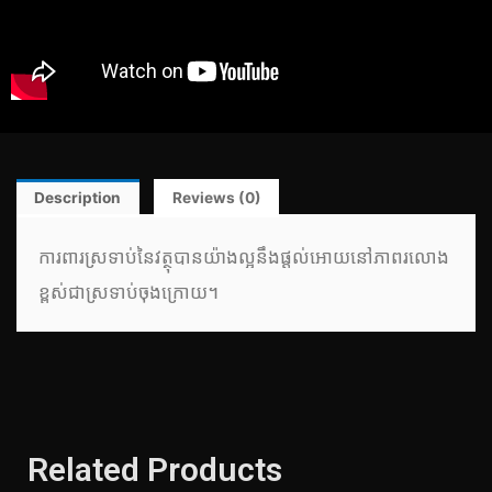
Description
Reviews (0)
ការពារស្រទាប់នៃវត្ថុបានយ៉ាងល្អនឹងផ្តល់អោយនៅភាពរលោង
ខ្ពស់ជាស្រទាប់ចុងក្រោយ។
Related Products