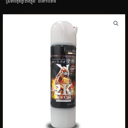
ស្រទាប់កូតថ្នាំខាងក្នុងៈ ៨ទៅ១០នាទី