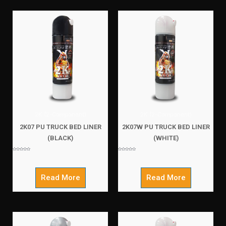
2K (2-Component)
2K (2-Component)
2K07 PU TRUCK BED LINER
2K07W PU TRUCK BED LINER
(BLACK)
(WHITE)
Rated
Rated
0
0
out
out
of
of
5
5
Read More
Read More