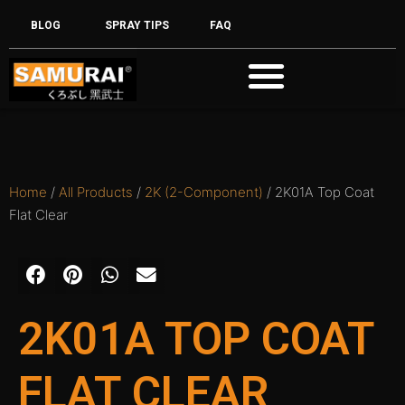
BLOG
SPRAY TIPS
FAQ
Home
/
All Products
/
2K (2-Component)
/ 2K01A Top Coat
Flat Clear
2K01A TOP COAT
FLAT CLEAR