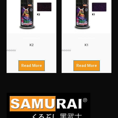
Khameleon
Khameleon
K2
K1
Rated
Rated
0
0
out
out
of
of
5
5
Read More
Read More