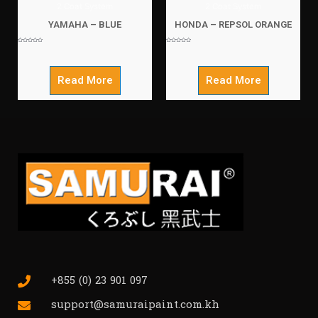
2 Coat System
2 Coat System
YAMAHA – BLUE
HONDA – REPSOL ORANGE
Rated
Rated
0
0
out
out
of
of
5
5
Read More
Read More
+855 (0) 23 901 097
support@samuraipaint.com.kh