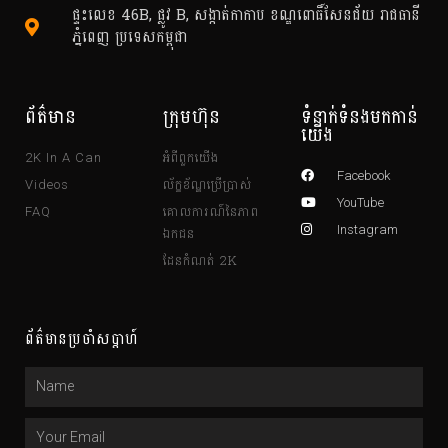
ផ្ទះលេខ 46B, ផ្លូវ B, សង្កាត់កាកាប ខណ្ឌពោធិ៍សែនជ័យ រាជធានី
ភ្នំពេញ ប្រទេសកម្ពុជា
ព័ត៌មាន
ក្រុមហ៊ុន
ទំនាក់ទំនងមកកាន់
យើង
អំពីពួកយើង
2K In A Can
Facebook
ល័ក្ខខ័ណ្ឌប្រើប្រាស់
Videos
YouTube
គោលការណ៍នៃភាព
FAQ
ឯកជន
Instagram
ដែនកំណត់ 2K
ព័ត៌មានប្រចាំសប្តាហ៍
Name
Email