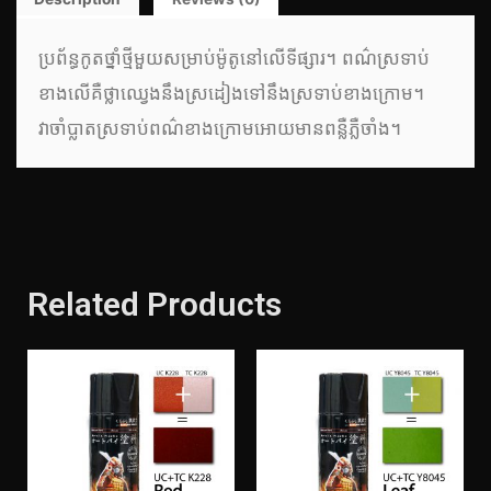
ប្រព័ន្ធកូតថ្នាំថ្មីមួយសម្រាប់ម៉ូតូនៅលើទីផ្សារ។ ពណ៌ស្រទាប់
ខាងលើគឺថ្លាឈ្វេងនឹងស្រដៀងទៅនឹងស្រទាប់ខាងក្រោម។
វាចាំប្លាតស្រទាប់ពណ៌ខាងក្រោមអោយមានពន្លឺភ្លឺចាំង។
Related Products