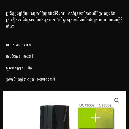
ប្រព័ន្ធកូតថ្នាំថ្មីមួយសម្រាប់ម៉ូតូនៅលើទីផ្សារ។ ពណ៌ស្រទាប់ខាងលើគឺថ្លាឈ្វេងនឹង
ស្រដៀងទៅនឹងស្រទាប់ខាងក្រោម។ វាចាំប្លាតស្រទាប់ពណ៌ខាងក្រោមអោយមានពន្លឺភ្លឺ
ចាំង។
អាយុកាលៈ​ ៤ម៉ោង
អាចប៉ះបានៈ ៣៥នាទី
ស្ងួតទាំងស្រុងៈ ៧ថ្ងៃ
ស្រទាប់កូតថ្នាំខាងក្នុងៈ ១០ទៅ១៥នាទី