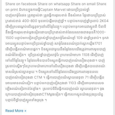
Share on facebook Share on whatsapp Share on email Share
on print ជំហានក្នុងការធ្វើCaptain Marvel ដោយប្រើប្រាស់ថ្នាំ
បាញ់សាម៉ូរៃផេន ត្រូវច្បាស់ថា ត្រូវធ្វើការដុសខាត់ នឹងសំអាត ផ្ទៃដោយប្រើប្រាស់
ក្រដាស់ខាត់ 400-800 មុនចាប់ផ្តើមបាញ់ថ្នាំ។ បន្ទាប់មកបាញ់ថ្នាំទ្រនាប់ 2K04
ដើម្បីគ្របដណ្តប់លើរន្ធតូចៗនៅលើផ្ទៃនៃវត្ថុ។ បន្ទាប់មកទុកអោយវាស្ងួតពី បីនាទី
នឹងធ្វើការដុសខាត់ម្តងទៀតដោយប្រើក្រដាស់ខាត់ដែលរលោងជាងមុនគឺ1000-
1500 បន្ទាប់មកទៀតប្រើប្រាស់ថ្នាំបាញ់សាម៉ូរៃពណ៌ខ្មៅ 109 ជាថ្នាំទ្រនាប់។ ទុកវា
អោយស្ងួតបន្ទាប់មកប្រើប្រាស់ថ្នាំបាញ់ សាម៉ូរៃផេនពណ៌ប្រាក់ស្ពាកឃ្លីង1701
ដើម្បីបង្កើតពណ៌មានផ្លេក។ បិទស្កុតជាមួយនឹងផ្ទៃដែលយើងត្រូវការពារមុនបាញ់
ពណ៌ដ៏ទៃទៀត។ ប្រើប្រាស់ថ្នាំបាញ់សាម៉ូរៃ ក្រហមយ៉ាមាហា 1108 ដើម្បីបាញ់
ទៅលើផ្ទៃនៃវត្ថុ។ ផ្ទៃដែលមិនបានបិទស្កុតធ្វើការបាញ់ពណ៌លឿងហុងដា។ បាញ់
ស្រទាប់ស្តើងៗនៃក្រហមយ៉ាមាហាទៅលើលឿងហុងដា ដើម្បីបង្កើតបានជាពណ៌
មាសដ៏ស្រស់ស្អាតមួយ ។ បិទស្កុតទៅលើផ្ទៃដែលយើងត្រូវការពារមុនពេល
បាញ់ពណ៌ខៀវហុងដា CTM ។ ធ្វើការបាញ់ពណំ៌ស្វាយដេថុនា 71 ដើម្បីបង្កើន
អោយមានពណ៌ខៀវ។ បន្ទាប់មកបាញ់ខៀវហុងដា 1103 ដើម្បីអោយមានលេច
ឡើងពណ៌ខៀវកាន់តែខ្លាំង។ ស្រទាប់ទីពីរធ្វើការបាញ់ពណ៌ ស្វាយដេថុនា។ ចុង
ក្រោយបាញ់ពណ៌ខៀវហុងដាCTMម្តងទៀត។ ធ្វើការបកស្កុតយ៉ាងប្រុងប្រយ័ត្ន
បន្ទាប់ពីថ្នាំបាញ់ស្ងួតទាំងស្រុង ។
Read More »