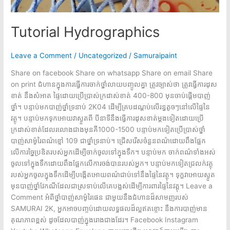
Tutorial Hydrographics
Leave a Comment
/
Uncategorized
/
Samuraipaint
Share on facebook Share on whatsapp Share on email Share
on print ជំហានក្នុងការធ្វើការចាក់ថ្នាំលាយបញ្ចូលគ្នា ត្រូវច្បាស់ថា ត្រូវធ្វើការដុស
ខាត់ នឹងសំអាត ផ្ទៃដោយប្រើប្រាស់ក្រដាស់ខាត់ 400-800 មុនចាប់ផ្តើមបាញ់
ថ្នាំ។ បន្ទាប់មកបាញ់ថ្នាំទ្រនាប់ 2K04 ដើម្បីគ្របដណ្តប់លើរន្ធតូចៗនៅលើផ្ទៃនៃ
វត្ថុ។ បន្ទាប់មកទុកអោយវាស្ងួតពី បីនាទីនឹងធ្វើការដុសខាត់ម្តងទៀតដោយប្រើ
ក្រដាស់ខាត់ដែលរលោងជាងមុនគឺ1000-1500 បន្ទាប់មកទៀតប្រើប្រាស់ថ្នាំ
បាញ់សាម៉ូរៃពណ៌ខ្មៅ 109 ជាថ្នាំទ្រនាប់។ ជ្រើសរើសចំនួនពណ៌ដោយពឹងផ្អែក
លើការច្នៃប្រឌិតរបស់អ្នកដើម្បីចាក់ចូលទៅក្នុងទឹក។ បន្ទាប់មក ចាក់ពណ៌ទាំងអស់
ចូលទៅក្នុងទឹកដោយពឹងផ្អែកលើការចង់បានរបស់អ្នក។ បន្ទាប់មកទៀតជ្រលក់វត្ថុ
របស់អ្នកចូលក្នុងទឹកដើម្បីបង្កើតអោយពណ៌ជាប់ទៅនឹងផ្ទៃនៃវត្ថុ។ ទុក្ខវាអោយស្ងួត
មុនបាញ់ថ្នាំវែកណីដែលជាស្រទាប់លើគេបង្អស់ដើម្បីការពារផ្ទៃនៃវត្តុ។ Leave a
Comment អំពីថ្នាំបាញ់សាម៉ូរៃផេន ជាមួយនឹងជំហានដ៏សាមញរបស់
SAMURAI 2K, អ្នកអាចបញ្ចប់ដោយលទ្ធផលដ៏ល្អឥតខ្ចោះ នឹងការបាញ់មាន
គុណភាពខ្ពស់ ដូចដែលបាញ់ក្នុងរោងជាងដែរ។ Facebook Instagram