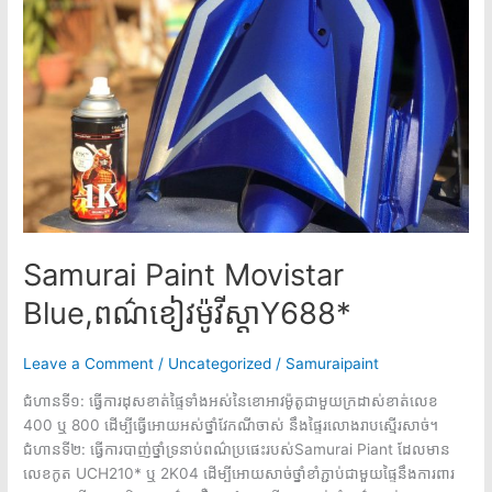
ស្តាY688*
Samurai Paint Movistar
Blue,ពណ៌ខៀវម៉ូវីស្តាY688*
Leave a Comment
/
Uncategorized
/
Samuraipaint
ជំហានទី១: ធ្វើការដុសខាត់ផ្ទៃទាំងអស់នៃខោអាវម៉ូតូជាមួយក្រដាស់ខាត់លេខ
400 ឬ 800 ដើម្បីធ្វើអោយអស់ថ្នាំវែកណីចាស់ នឹងផ្ទៃរលោងរាបស្មើរសាច់។
ជំហានទី២: ធ្វើការបាញ់ថ្នាំទ្រនាប់ពណ៌ប្រផេះរបស់Samurai Piant ដែលមាន
លេខកូត UCH210* ឬ 2K04 ដើម្បីអោយសាច់ថ្នាំខាំភ្ជាប់ជាមួយផ្ទៃនឹងការពារ