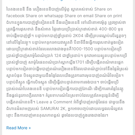
បៃតងខេនឌី នឹង លឿងខេនឌីបាញ់លើម៉ូតូ ស្អាតអស់ទាស់ Share on
facebook Share on whatsapp Share on email Share on print
ជំហានក្នុងការបាញ់ថ្នាំខៀវខេនឌី នឹងលឿងខេនឌី ទៅលើខោអាវម៉ូតូ ត្រូវច្បាស់ថា
ត្រូវធ្វើការដុសខាត់ នឹងសំអាត ផ្ទៃដោយប្រើប្រាស់ក្រដាស់ខាត់ 400-800 មុន
ចាប់ផ្តើមបាញ់ថ្នាំ។ បន្ទាប់មកបាញ់ថ្នាំទ្រនាប់ 2K04 ដើម្បីគ្របដណ្តប់លើរន្ធតូចៗ
នៅលើផ្ទៃនៃវត្ថុ។ បន្ទាប់មកទុកអោយវាស្ងួតពី បីនាទីនឹងធ្វើការដុសខាត់ម្តងទៀត
ដោយប្រើក្រដាស់ខាត់ដែលរលោងជាងមុនគឺ1000-1500 បន្ទាប់មកទៀតប្រើ
ប្រាស់ថ្នាំបាញ់សាម៉ូរៃពណ៌ប្រាក់ 124 ជាថ្នាំទ្រនាប់។ ទុកវាអោយស្ងួតបន្ទាប់មកប្រើ
ប្រាស់ថ្នាំបាញ់ សាម៉ូរៃផេន​ពណ៌ប្រាក់​ស្ពាកឃ្លីង1701 ដើម្បីបង្កើតពណ៌មានផ្លេក
បន្ទាប់មកទៀតចាប់ផ្តើមបាញ់ពណ៌លឿងខេនឌីដែលជាពណ៌ភ្ជាប់ទៅនឹងផ្ទៃដ៏ស្រស់
ស្អាតបំផុត បិទស្កុតជាមួយនឹងផ្ទៃដែលយើងត្រូវការពារមុនបាញ់ពណ៌ដ៏ទៃទៀត។
បន្ទាប់ពីស្ងួត ធ្វើការបិទស្កុត ដើម្បីធ្វើជាបន្ទាត់តាមការចង់បាន។ ចាប់ផ្តើមប្រើ
ប្រាស់ពណ៌បៃតងខេនឌី បន្ទាប់មកទៀតធ្វើការបាញ់វែកណី ដើម្បីការពារផ្ទៃនៃវត្ថុ
នឹងផ្តល់នូវភាពភ្លឺរលោង។ គំរូឧទាហរណ៌នៃស្រទាប់ដែលត្រូវតែអនុវត្តន៍ដើម្បី
បង្កើតពណ៌ខេនឌី។ Leave a Comment អំពីថ្នាំបាញ់សាម៉ូរៃផេន ជាមួយនឹង
ជំហានដ៏សាមញរបស់ SAMURAI 2K, អ្នកអាចបញ្ចប់ដោយលទ្ធផលដ៏ល្អឥត
ខ្ចោះ នឹងការបាញ់មានគុណភាពខ្ពស់ ដូចដែលបាញ់ក្នុងរោងជាងដែរ។
Read More »