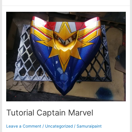
Tutorial
Captain
Marvel
Tutorial Captain Marvel
Leave a Comment
/
Uncategorized
/
Samuraipaint