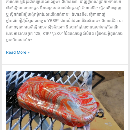
ការលេចឡើងនូវជាតិច្រេះពណ៌លឿង។ ជំហានទី៣: បាញ់ថ្នាំពណ៌ប្រាក់មេតាលេក
ដើម្បីធ្វើអោយមានផ្លេក នឹងជាស្រទាប់ពណ៌នៃកូតថ្នាំ ជំហានទី៤: ធ្វើការបិទឡាញ
ឬ ស្ទិកគ័រដើម្បីបង្កើតម៉ូតដែលយើងចង់បាន។ ជំហានទី៥: ធ្វើការបាញ់
ថ្នាំពណ៌ខៀវម៉ូវីស្តារលេខកូត Y688* ជាពណ៌ដែលយើងចង់បាន។ ជំហានទី៦: ជា
ជំហានចុងក្រោយគឺធ្វើការបកស្ទិចគ័រចេញ នឹងបាញ់ថ្នាំរលោងឬហៅថាថ្នាំវែកណី
ដែលមានលេខកូត 128, K1K**,2K01កំរិតរលោងខ្ពស់បំផុត ធ្វើអោយម៉ូតូរលោង
អ្នកមើលទៅចាំង។
Read More »
Tutorial
Hydrographics