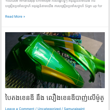
Youtube Whatsapp Envelope ការបង្ហោះថ្នីៗ អនុវត្តន៍តាមយើង ការ
បង្រៀនប្រចាំសប្តាហ៍ អនុវត្តន៍តាមយើង​ ការបង្រៀនប្រចាំសប្តាហ៍ Sign up for
Read More »
បៃតងខេនឌី
នឹង
លឿងខេនឌី
បាញ់លើ
ម៉ូតូ
បៃតងខេនឌី នឹង លឿងខេនឌីបាញ់លើម៉ូតូ
Leave a Comment
/
Uncategorized
/
Samuraipaint