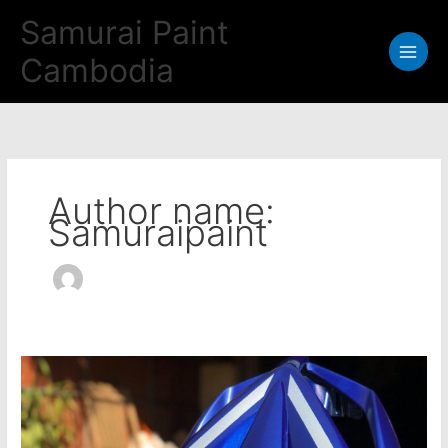
Skip
Samurai Paint
to
content
Cambodia
Author name:
Samuraipaint
Samurai
Paint
Movistar
Blue,ពណ៌ខៀវម៉ូវី