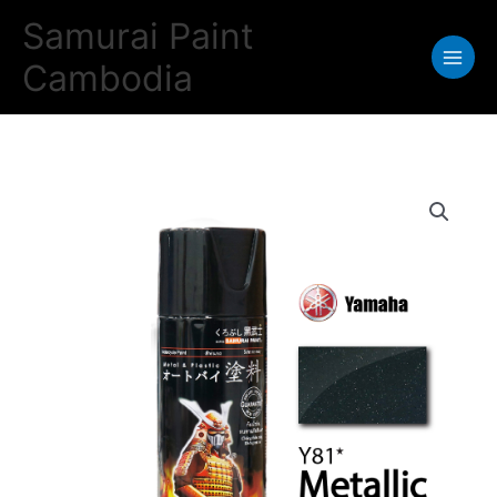
Skip
Samurai Paint
to
content
Cambodia