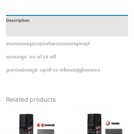
Description
Reviews (0)
មានភាពរលោងខ្ពស់បញ្ចប់ទៅដោយភាពរលោងដូចកញ្ចក់
រយះពេលស្ងួតៈ ៣០ ទៅ ៤៥ នាទី
ស្រទាប់ពណ៌ខាងក្នុងៈ បន្ទាប់ពី ១០ នាទីអាចបាញ់ថ្នាំរលោងបាន
Related products