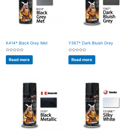
Uncategorized
Uncategorized
K414* Black Grey Met
Y367* Dark Bluish Grey
Rated
Rated
0
0
Read more
Read more
out
out
of
of
5
5